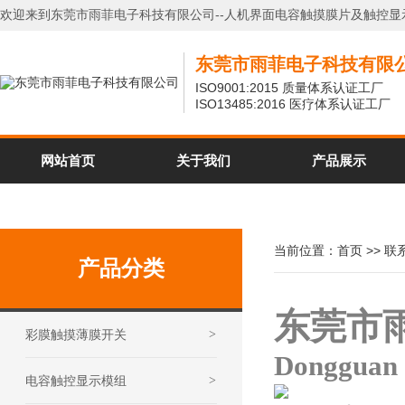
欢迎来到东莞市雨菲电子科技有限公司--人机界面电容触摸膜片及触控显
东莞市雨菲电子科技有限
ISO9001:2015 质量体系认证工厂
ISO13485:2016 医疗体系认证工厂
网站首页
关于我们
产品展示
当前位置：
首页
>>
联
产品分类
东莞市
彩膜触摸薄膜开关
>
Dongguan L
电容触控显示模组
>