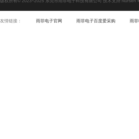
版权所有© 2023~2025 东莞市雨菲电子科技有限公司 技术支持:Nursen
友情链接：
雨菲电子官网
雨菲电子百度爱采购
雨菲