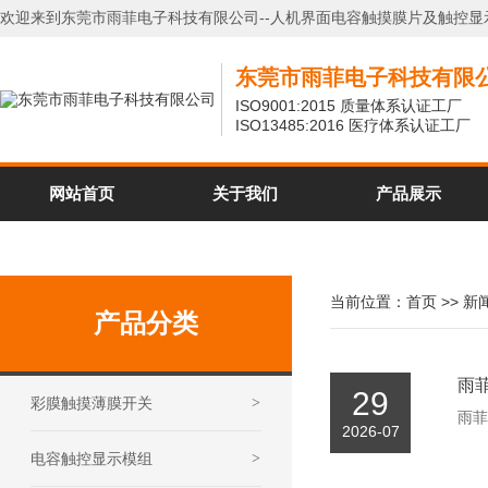
欢迎来到东莞市雨菲电子科技有限公司--人机界面电容触摸膜片及触控显
东莞市雨菲电子科技有限
ISO9001:2015 质量体系认证工厂
ISO13485:2016 医疗体系认证工厂
网站首页
关于我们
产品展示
当前位置：
首页
>>
新
产品分类
雨菲
29
彩膜触摸薄膜开关
>
雨菲
2026-07
电容触控显示模组
>