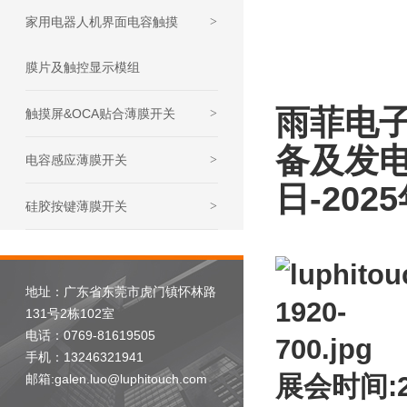
家用电器人机界面电容触摸
>
膜片及触控显示模组
雨菲电子
触摸屏&OCA贴合薄膜开关
>
备及发电
电容感应薄膜开关
>
日-202
硅胶按键薄膜开关
>
地址：广东省东莞市虎门镇怀林路
131号2栋102室
电话：0769-81619505
手机：13246321941
展会时间:2
邮箱:galen.luo@luphitouch.com